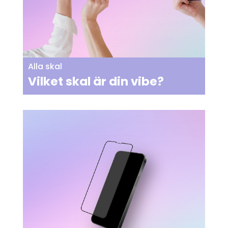
Alla skal
Vilket skal är din vibe?