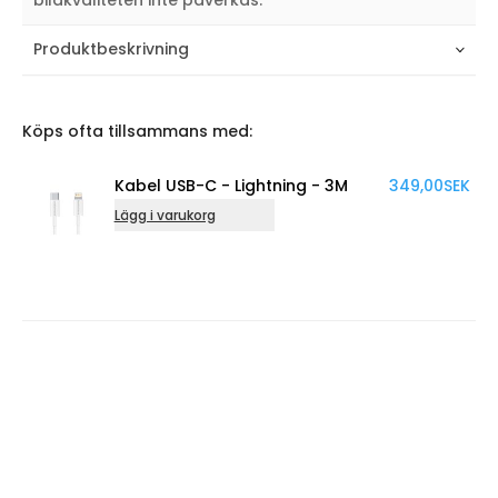
Produktbeskrivning
Köps ofta tillsammans med:
SB-C - Lightning - 3M
349,00
SEK
Kabel USB-C 
rukorg
Lägg i varukorg