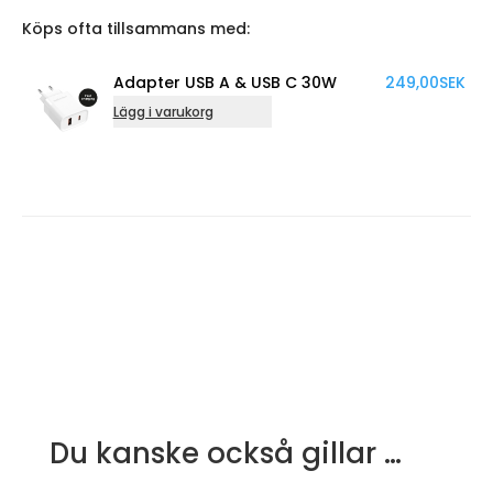
Köps ofta tillsammans med:
Adapter USB A & USB C 30W
249,00
SEK
Ada
Lägg i varukorg
Lägg 
Du kanske också gillar …