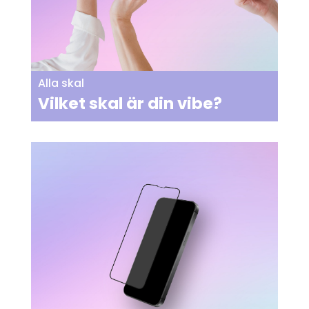
Alla skal
Vilket skal är din vibe?