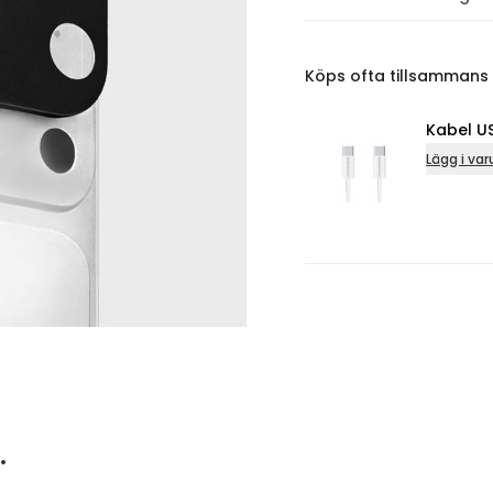
Köps ofta tillsammans
Kabel USB-C - USB-C 
Lägg i varukorg
…