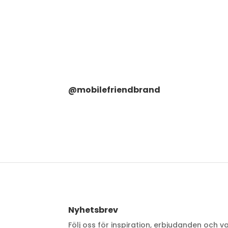
@mobilefriendbrand
Nyhetsbrev
Följ oss för inspiration, erbjudanden och v