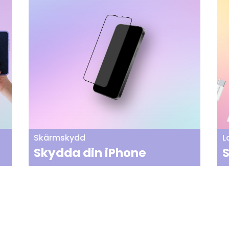
Skärmskydd
L
Skydda din iPhone
S