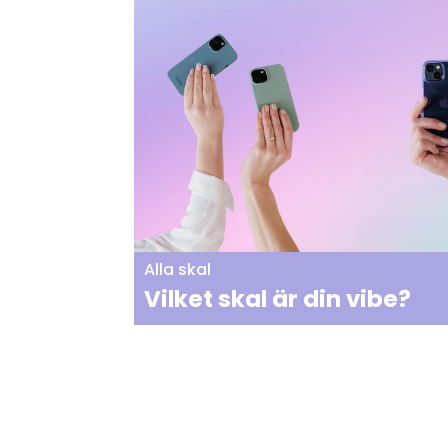
Alla skal
Vilket skal är din vibe?