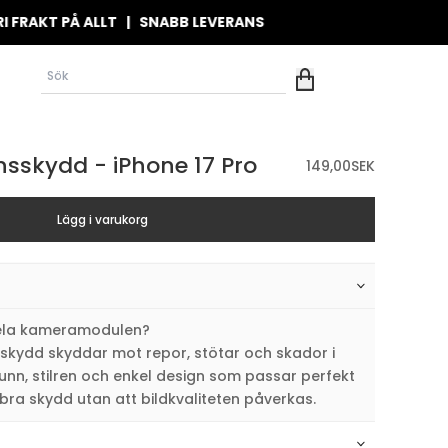
T PÅ ALLT | SNABB LEVERANS
nsskydd - iPhone 17 Pro
149,00
SEK
Lägg i varukorg
 hela kameramodulen?
skydd skyddar mot repor, stötar och skador i
unn, stilren och enkel design som passar perfekt
 bra skydd utan att bildkvaliteten påverkas.