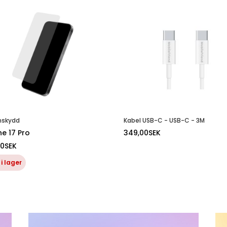
mskydd
Kabel USB-C - USB-C - 3M
ne 17 Pro
349,00
SEK
00
SEK
 i lager