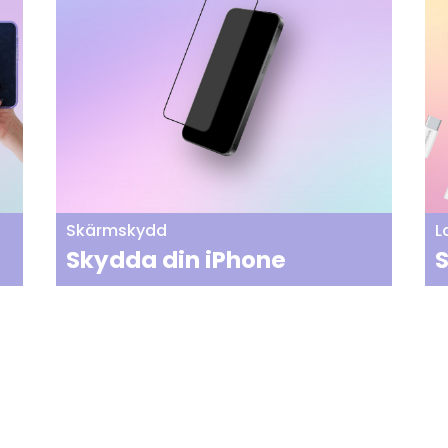
Skärmskydd
L
Skydda din iPhone
S