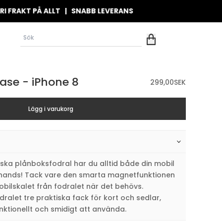
KT PÅ ALLT | SNABB LEVERANS
ase - iPhone 8
299,00
SEK
Lägg i varukorg
ka plånboksfodral har du alltid både din mobil
l hands! Tack vare den smarta magnetfunktionen
obilskalet från fodralet när det behövs.
ralet tre praktiska fack för kort och sedlar,
nktionellt och smidigt att använda.