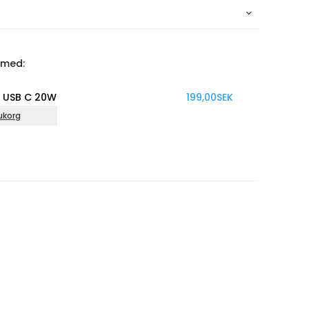
 med:
USB C 20W
199,00
SEK
korg