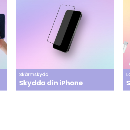
Skärmskydd
L
Skydda din iPhone
S