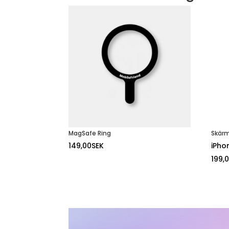
MagSafe Ring
Skär
149,00
SEK
iPho
199,