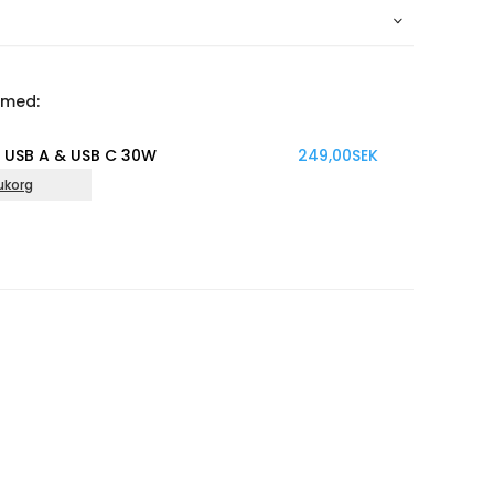
 med:
 USB C 30W
249,00
SEK
Ad
Läg