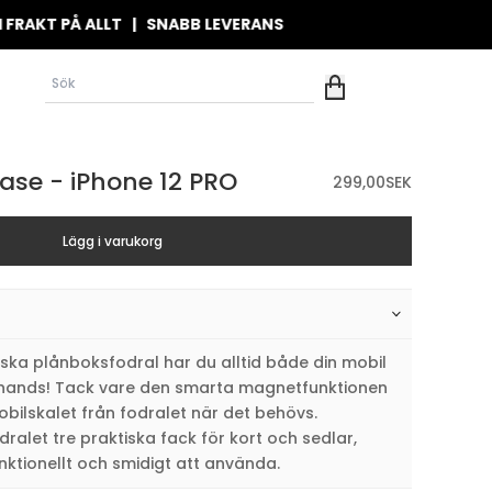
T PÅ ALLT | SNABB LEVERANS
ase - iPhone 12 PRO
299,00
SEK
Lägg i varukorg
ka plånboksfodral har du alltid både din mobil
l hands! Tack vare den smarta magnetfunktionen
obilskalet från fodralet när det behövs.
ralet tre praktiska fack för kort och sedlar,
nktionellt och smidigt att använda.