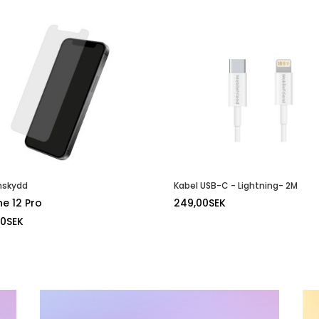
mskydd
Kabel USB-C - Lightning- 2M
ne 12 Pro
249,00
SEK
00
SEK