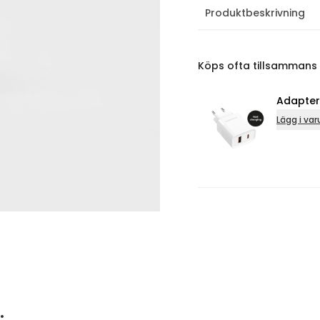
Produktbeskrivning
Köps ofta tillsammans
Adapter USB A &
Lägg i varukorg
…