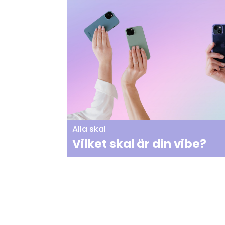
Alla skal
Vilket skal är din vibe?