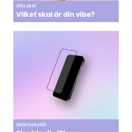
Alla skal
Vilket skal är din vibe?
Skärmskydd