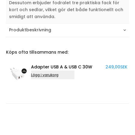
Dessutom erbjuder fodralet tre praktiska fack för
kort och sedlar, vilket gör det både funktionellt och
smidigt att använda.
Produktbeskrivning
Köps ofta tillsammans med:
Adapter USB A & USB C 30W
249,00
SEK
Ada
Lägg i varukorg
Lägg 