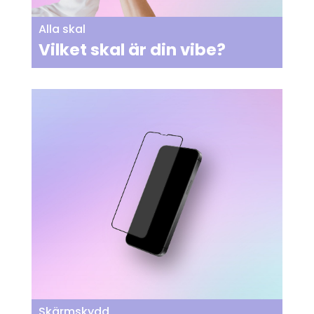
Alla skal
Vilket skal är din vibe?
Skärmskydd