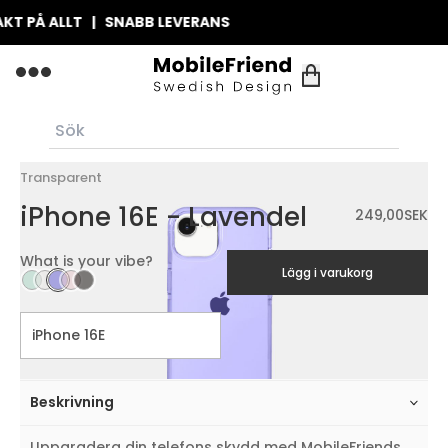
 PÅ ALLT | SNABB LEVERANS
Transparent
iPhone 16E - Lavendel
249,00
SEK
What is your vibe?
Lägg i varukorg
Beskrivning
Uppgradera din telefons skydd med MobileFriends