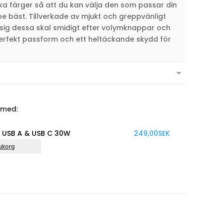
ika färger så att du kan välja den som passar din
vibe bäst. Tillverkade av mjukt och greppvänligt
sig dessa skal smidigt efter volymknappar och
 perfekt passform och ett heltäckande skydd för
 med:
A & USB C 30W
249,00
SEK
L