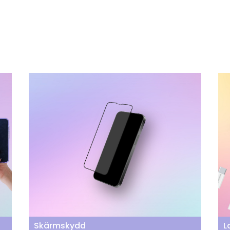
Skärmskydd
L