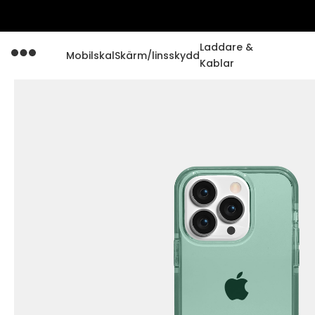
Laddare &
Mobilskal
Skärm/linsskydd
Kablar