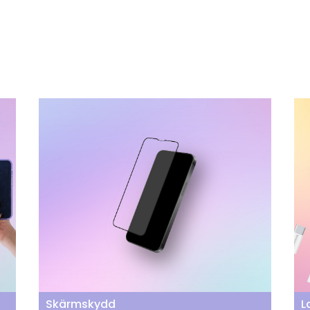
Skärmskydd
L