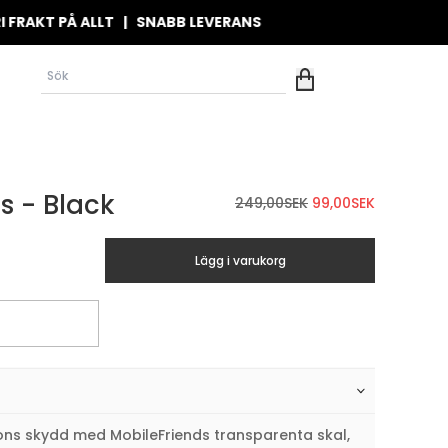
T PÅ ALLT | SNABB LEVERANS
s - Black
Det
Det
249,00
SEK
99,00
SEK
ursprungliga
nuvarand
priset
priset
Lägg i varukorg
var:
är:
249,00SEK.
99,00SEK.
ons skydd med MobileFriends transparenta skal,