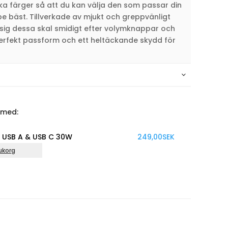
ika färger så att du kan välja den som passar din
vibe bäst. Tillverkade av mjukt och greppvänligt
sig dessa skal smidigt efter volymknappar och
 perfekt passform och ett heltäckande skydd för
 med:
 USB C 30W
249,00
SEK
Kab
Läg