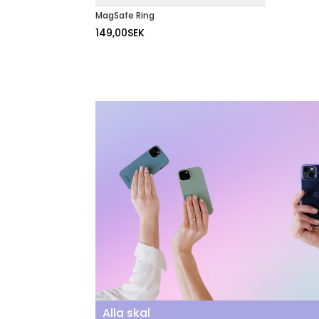
MagSafe Ring
149,00
SEK
Alla skal