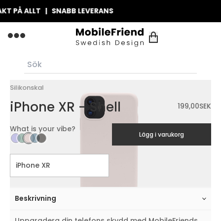
 PÅ ALLT | SNABB LEVERANS
Silikonskal
iPhone XR - Shell
199,00
SEK
What is your vibe?
Lägg i varukorg
Beskrivning
Uppgradera din telefons skydd med MobileFriends