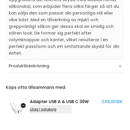
silikonskal, som erbjuder flera olika färger så att du
kan välja den som passar din personliga stil eller
vibe bäst. Med en tillverkning av mjukt och
greppvänligt silikon ger dessa skal en smidig och
stilren look. De formar sig perfekt efter
volymknappar och kanter, vilket resulterar i en
perfekt passform och ett omfattande skydd för din
enhet.
Produktbeskrivning
Köps ofta tillsammans med:
Adapter USB A & USB C 30W
249,00
SEK
K
Lägg i varukorg
Lä