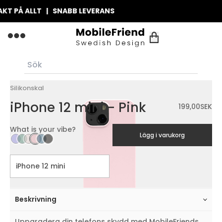
 PÅ ALLT | SNABB LEVERANS
Silikonskal
iPhone 12 mini - Pink
199,00
SEK
What is your vibe?
Lägg i varukorg
Beskrivning
Uppgradera din telefons skydd med MobileFriends