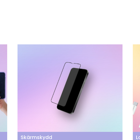
Skärmskydd
L