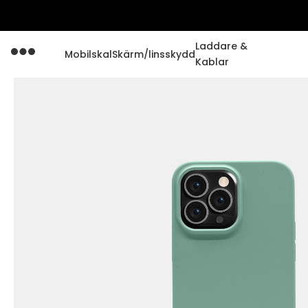
Laddare &
Mobilskal
Skärm/linsskydd
Kablar