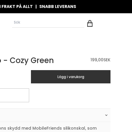
T PÅ ALLT | SNABB LEVERANS
o - Cozy Green
199,00
SEK
Lägg i varukorg
ns skydd med MobileFriends silikonskal, som