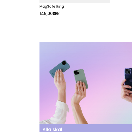
MagSafe Ring
149,00
SEK
Alla skal