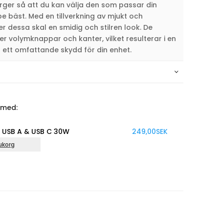
ärger så att du kan välja den som passar din
ibe bäst. Med en tillverkning av mjukt och
er dessa skal en smidig och stilren look. De
er volymknappar och kanter, vilket resulterar i en
 ett omfattande skydd för din enhet.
 med:
A & USB C 30W
249,00
SEK
L