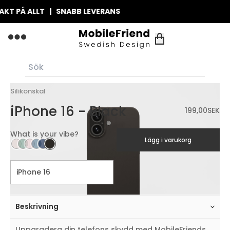
T PÅ ALLT | SNABB LEVERANS
Silikonskal
iPhone 16 - Black
199,00
SEK
What is your vibe?
Lägg i varukorg
Beskrivning
Uppgradera din telefons skydd med MobileFriends