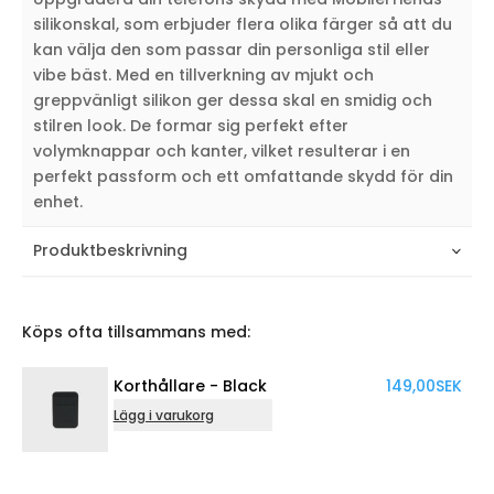
silikonskal, som erbjuder flera olika färger så att du
kan välja den som passar din personliga stil eller
vibe bäst. Med en tillverkning av mjukt och
greppvänligt silikon ger dessa skal en smidig och
stilren look. De formar sig perfekt efter
volymknappar och kanter, vilket resulterar i en
perfekt passform och ett omfattande skydd för din
enhet.
Produktbeskrivning
Köps ofta tillsammans med:
hållare - Black
149,00
SEK
MagSafe 
i varukorg
Lägg i varuk