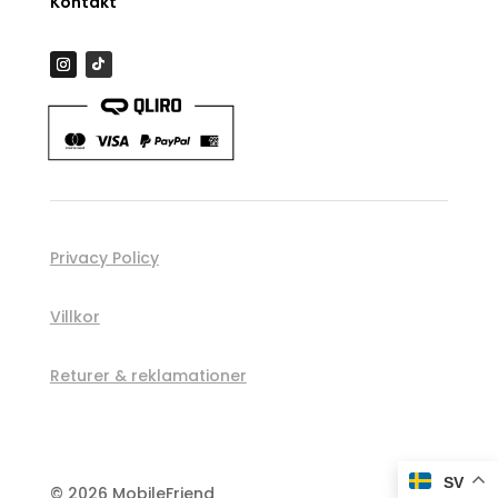
Kontakt
Privacy Policy
Villkor
Returer & reklamationer
Spåra order
SV
© 2026 MobileFriend